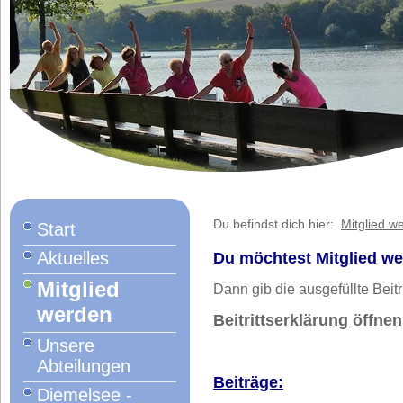
Du befindst dich hier:
Mitglied w
Start
Aktuelles
Du möchtest Mitglied w
Mitglied
Dann gib die ausgefüllte Beit
werden
Beitrittserklärung öffnen
Unsere
Abteilungen
Beiträge:
Diemelsee -